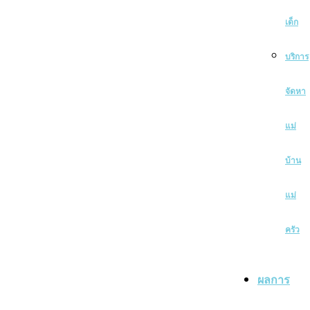
เด็ก
บริการ
จัดหา
แม่
บ้าน
แม่
ครัว
ผลการ