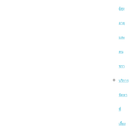
ผู้สูง
อายุ
และ
คน
ชรา
บริการ
จัดหา
พี่
เลี้ยง